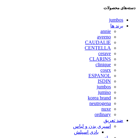
دسته‌های محصولات
jumbos
برند ها
annie
aveeno
CAUDALIE
CENTELLA
cerave
CLARINS
clinique
cosrx
ESPANOL
ISDIN
jumbos
jumiso
korea brand
neutrogena
nuxe
ordinary
ضد تعریق
اسپری بدن و لباس
بادی اسپلش
مام