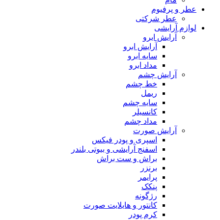
عطر و پرفیوم
عطر شرکتی
لوازم آرایشی
آرایش ابرو
آرایش ابرو
سایه ابرو
مداد ابرو
آرایش چشم
خط چشم
ریمل
سایه چشم
کانسیلر
مداد چشم
آرایش صورت
اسپری و پودر فیکس
اسفنج آرایشی و بیوتی بلندر
براش و ست براش
برنزر
پرایمر
پنکک
رژگونه
کانتور و هایلایت صورت
کرم پودر