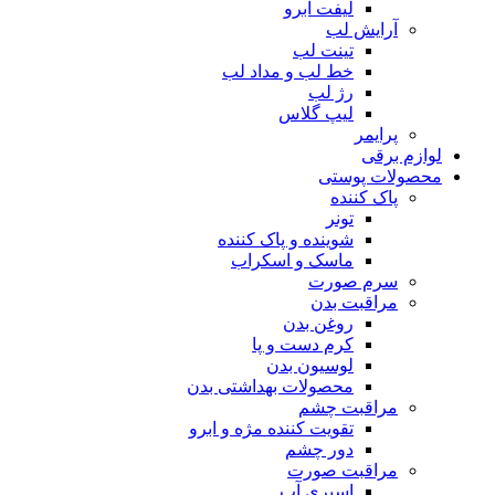
لیفت ابرو
آرایش لب
تینت لب
خط لب و مداد لب
رژ لب
لیپ گلاس
پرایمر
لوازم برقی
محصولات پوستی
پاک کننده
تونر
شوینده و پاک کننده
ماسک و اسکراب
سرم صورت
مراقبت بدن
روغن بدن
کرم دست و پا
لوسیون بدن
محصولات بهداشتی بدن
مراقبت چشم
تقویت کننده مژه و ابرو
دور چشم
مراقبت صورت
اسپری آب