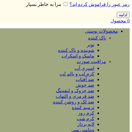
رمز عبور را فراموش کرده اید؟
مرا به خاطر بسپار
ادامه
0
محصول
محصولات پوستی
پاک کننده
تونر
شوینده و پاک کننده
ماسک و اسکراب
مراقبت صورت
اسپری آب
کرم لب و بالم لب
ضد آفتاب
ضد جوش
ضد چروک و لیفتینگ
ضد قرمزی و التهاب
ضد لک و روشن کننده
ترمیم کننده
کرم روز
کرم شب
لایه بردار
ویتامین سی