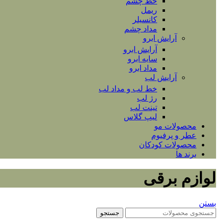
خط چشم
ریمل
کانسیلر
مداد چشم
آرایش ابرو
آرایش ابرو
سایه ابرو
مداد ابرو
آرایش لب
خط لب و مداد لب
رژ لب
تینت لب
لیپ گلاس
محصولات مو
عطر و پرفیوم
محصولات کودکان
برند ها
لوازم برقی
بستن
جستجو