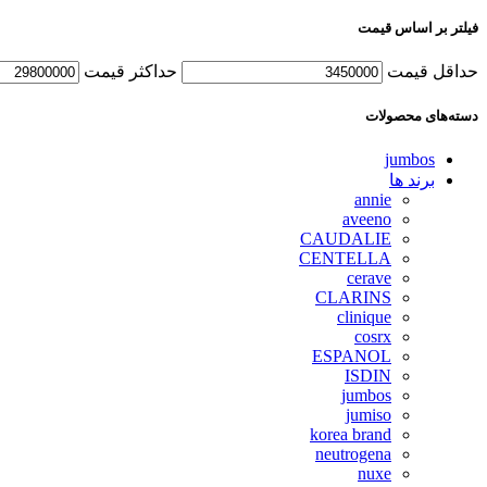
فیلتر بر اساس قیمت
حداقل قیمت
حداكثر قيمت
دسته‌های محصولات
jumbos
برند ها
annie
aveeno
CAUDALIE
CENTELLA
cerave
CLARINS
clinique
cosrx
ESPANOL
ISDIN
jumbos
jumiso
korea brand
neutrogena
nuxe