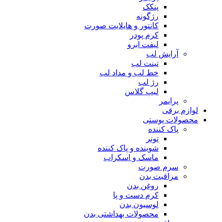
پنکک
رژگونه
کانتور و هایلایت صورت
کرم پودر
لیفت ابرو
آرایش لب
تینت لب
خط لب و مداد لب
رژ لب
لیپ گلاس
پرایمر
لوازم برقی
محصولات پوستی
پاک کننده
تونر
شوینده و پاک کننده
ماسک و اسکراب
سرم صورت
مراقبت بدن
روغن بدن
کرم دست و پا
لوسیون بدن
محصولات بهداشتی بدن