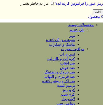
رمز عبور را فراموش کرده اید؟
مرا به خاطر بسپار
ادامه
0
محصول
محصولات پوستی
پاک کننده
تونر
شوینده و پاک کننده
ماسک و اسکراب
مراقبت صورت
اسپری آب
کرم لب و بالم لب
ضد آفتاب
ضد جوش
ضد چروک و لیفتینگ
ضد قرمزی و التهاب
ضد لک و روشن کننده
ترمیم کننده
کرم روز
کرم شب
لایه بردار
ویتامین سی