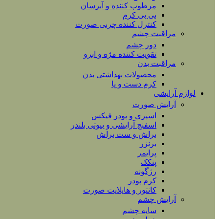
مرطوب کننده و آبرسان
بی بی کرم
کنترل کننده چربی صورت
مراقبت چشم
دور چشم
تقویت کننده مژه و ابرو
مراقبت بدن
محصولات بهداشتی بدن
کرم دست و پا
لوازم آرایشی
آرایش صورت
اسپری و پودر فیکس
اسفنج آرایشی و بیوتی بلندر
براش و ست براش
برنزر
پرایمر
پنکک
رژگونه
کرم پودر
کانتور و هایلایت صورت
آرایش چشم
سایه چشم