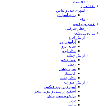
ordinary
ضد تعریق
اسپری بدن و لباس
بادی اسپلش
مام
عطر و پرفیوم
عطر شرکتی
لوازم آرایشی
آرایش ابرو
آرایش ابرو
سایه ابرو
مداد ابرو
آرایش چشم
خط چشم
ریمل
سایه چشم
کانسیلر
مداد چشم
آرایش صورت
اسپری و پودر فیکس
اسفنج آرایشی و بیوتی بلندر
براش و ست براش
برنزر
پرایمر